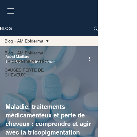
BLOG
Blog - AM Epiderma
Blog - AM Epiderma
Astrid Maillard
TRICOPIGMENTATION
1 oct. 2025
2 min de lecture
CAUSES PERTE DE
CHEVEUX
Maladie, traitements
médicamenteux et perte de
cheveux : comprendre et agir
avec la tricopigmentation