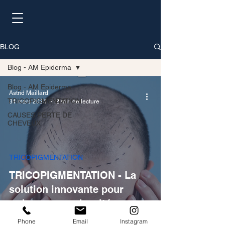
BLOG
Blog - AM Epiderma
Blog - AM Epiderma
Astrid Maillard
TRICOPIGMENTATION
31 mars 2025
2 min de lecture
CAUSES PERTE DE
CHEVEUX
TRICOPIGMENTATION
TRICOPIGMENTATION - La
solution innovante pour
redonner une densité
capillaire naturelle
Phone
Email
Instagram