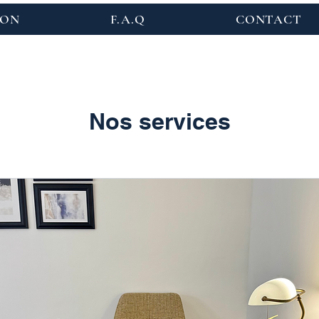
ION
F.A.Q
CONTACT
Nos services