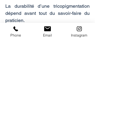
La durabilité d’une tricopigmentation 
dépend avant tout du savoir-faire du 
praticien. 
Une tricopigmentation réussie repose 
sur :
Phone
Email
Instagram
un diagnostic capillaire précis,
une parfaite connaissance du cuir 
chevelu,
une implantation maîtrisée,
un suivi personnalisé.
Un travail mal exécuté peut 
compromettre le résultat à long terme. À 
l’inverse, une approche experte garantit 
une évolution progressive et esthétique.
Tricopigmentation : 
durée, sécurité et 